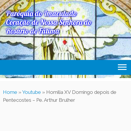
Paróquia do Imaculado
Coração de Nossa Senhora do
Rosário de Fátima
Home
Home
»
Youtube
»
Homilia XV Domingo depois de
Paróquia
Pentecostes – Pe. Arthur Brulher
Expediente Paroquial
Eventos
Acesse Também