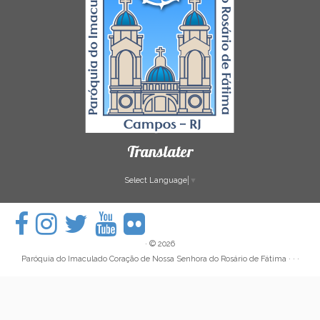
Translater
Select Language
▼
·
© 2026
Paróquia do Imaculado Coração de Nossa Senhora do Rosário de Fátima
· · ·