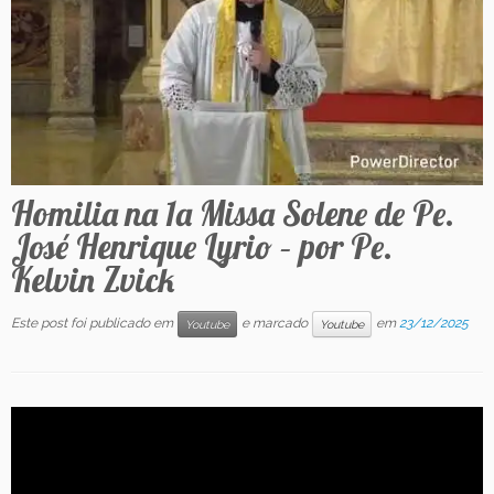
Contato
Homilia na 1a Missa Solene de Pe.
José Henrique Lyrio – por Pe.
Kelvin Zvick
Este post foi publicado em
e marcado
em
23/12/2025
Youtube
Youtube