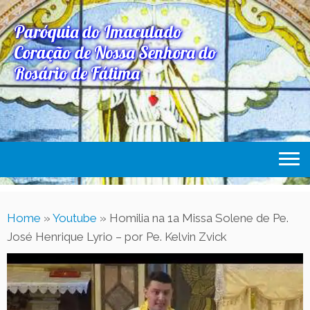
Paróquia do Imaculado
Coração de Nossa Senhora do
Rosário de Fátima
Home
Home
»
Youtube
»
Homilia na 1a Missa Solene de Pe.
Paróquia
José Henrique Lyrio – por Pe. Kelvin Zvick
Expediente Paroquial
Eventos
Acesse Também