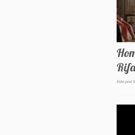
Hom
Rif
Este post 