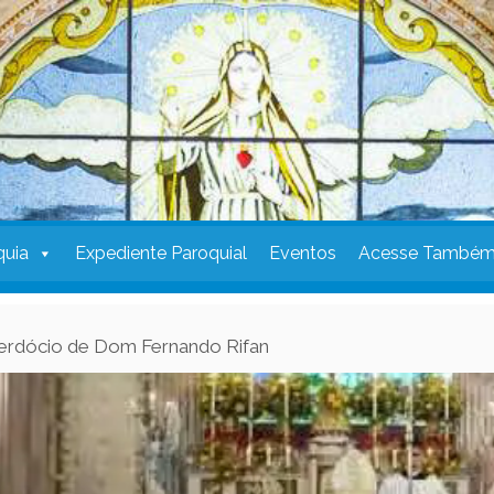
quia
Expediente Paroquial
Eventos
Acesse També
cerdócio de Dom Fernando Rifan