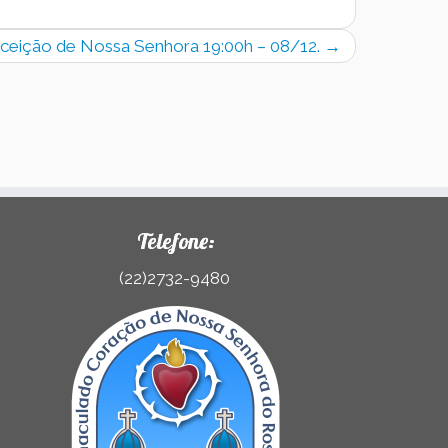
nceição de Nossa Senhora 19:00h – 08/12.
→
Telefone:
(22)2732-9480