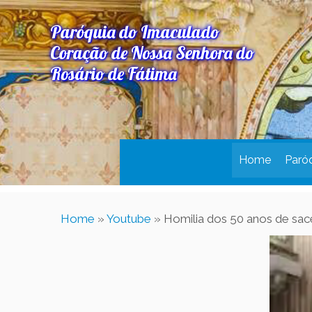
Paróquia do Imaculado
Coração de Nossa Senhora do
Rosário de Fátima
Home
Paró
Home
»
Youtube
»
Homilia dos 50 anos de sa