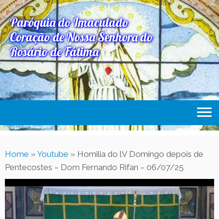
Paróquia do Imaculado
Coração de Nossa Senhora do
Rosário de Fátima
Home
Home
»
Youtube
»
Homilia do lV Domingo depois de
Paróquia
Pentecostes – Dom Fernando Rifan – 06/07/25
Expediente Paroquial
Eventos
Acesse Também