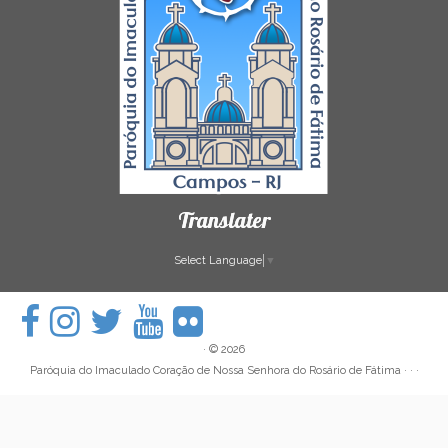
Translater
Select Language
▼
·
© 2026
Paróquia do Imaculado Coração de Nossa Senhora do Rosário de Fátima
· · ·