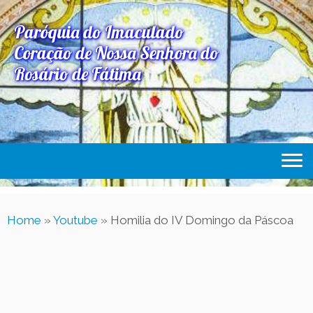
Paróquia do Imaculado
Coração de Nossa Senhora do
Rosário de Fátima
Home
Home
»
Youtube
»
Homilia do IV Domingo da Páscoa
Paróquia
Expediente Paroquial
Eventos
Acesse Também