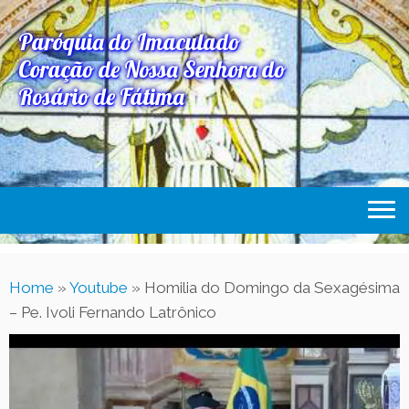
Paróquia do Imaculado
Coração de Nossa Senhora do
Rosário de Fátima
Home
Home
»
Youtube
»
Homilia do Domingo da Sexagésima
Paróquia
– Pe. Ivoli Fernando Latrônico
Expediente Paroquial
Eventos
Acesse Também