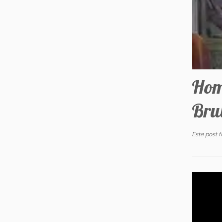
Hom
Bru
Este post 