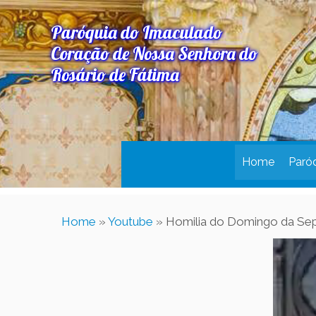
Paróquia do Imaculado
Coração de Nossa Senhora do
Rosário de Fátima
Home
Paró
Home
»
Youtube
»
Homilia do Domingo da Sept