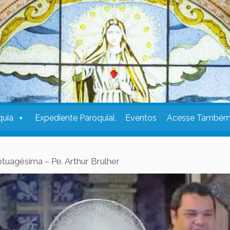
quia
Expediente Paroquial
Eventos
Acesse També
uagésima – Pe. Arthur Brulher