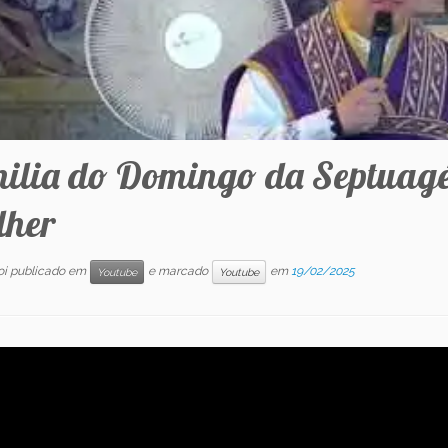
ilia do Domingo da Septuagé
lher
foi publicado em
e marcado
em
19/02/2025
Youtube
Youtube