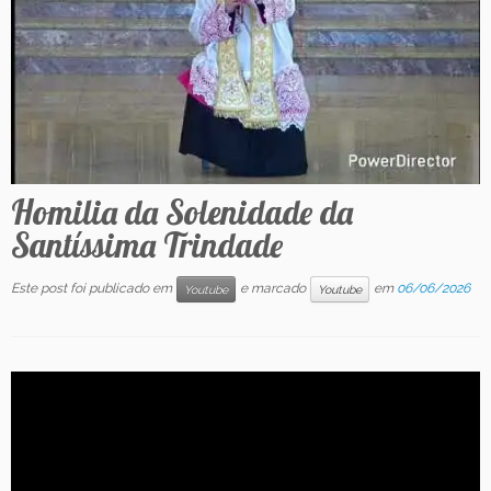
Contato
Homilia da Solenidade da
Santíssima Trindade
Este post foi publicado em
e marcado
em
06/06/2026
Youtube
Youtube