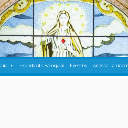
quia
Expediente Paroquial
Eventos
Acesse També