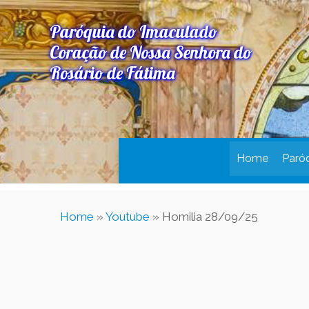
Paróquia do Imaculado
Coração de Nossa Senhora do
Rosário de Fátima
Home
Paró
Home
»
Youtube
»
Homilia 28/09/25