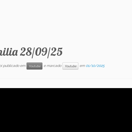
ilia 28/09/25
foi publicado em
e marcado
em
01/10/2025
Youtube
Youtube