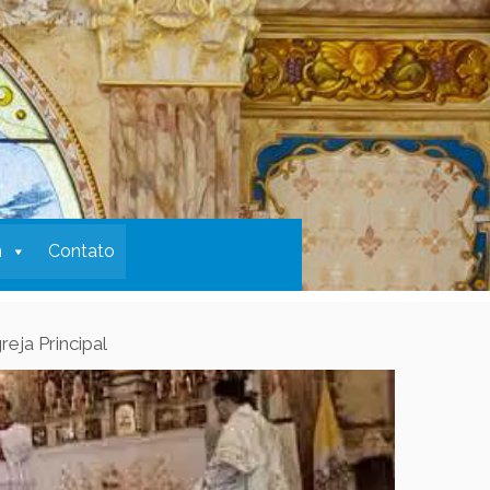
m
Contato
eja Principal