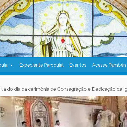
quia
Expediente Paroquial
Eventos
Acesse També
ia do dia da cerimônia de Consagração e Dedicação da Igr