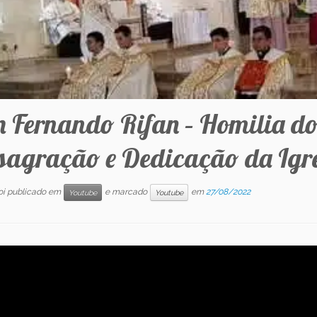
 Fernando Rifan – Homilia do
sagração e Dedicação da Igre
foi publicado em
e marcado
em
27/08/2022
Youtube
Youtube