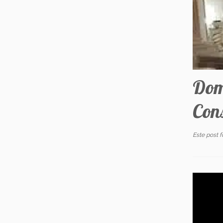
Dom
Con
Este post 