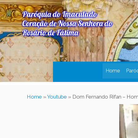
Paróquia do Imaculado
Coração de Nossa Senhora do
Rosário de Fátima
Home
Paró
Home
»
Youtube
»
Dom Fernando Rifan – Homil