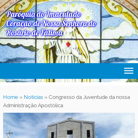
Paróquia do Imaculado
Coração de Nossa Senhora do
Rosário de Fátima
Home
Home
»
Notícias
»
Congresso da Juventude da nossa
Paróquia
Administração Apostólica
Expediente Paroquial
Eventos
Acesse Também