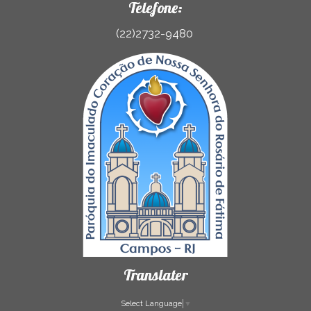
Telefone:
(22)2732-9480
Translater
Select Language
▼