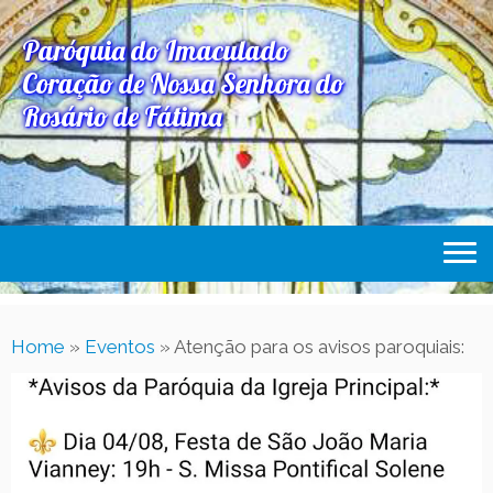
Paróquia do Imaculado
Coração de Nossa Senhora do
Rosário de Fátima
Home
Home
»
Eventos
»
Atenção para os avisos paroquiais:
Paróquia
Expediente Paroquial
Eventos
Acesse Também