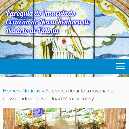
Paróquia do Imaculado
Coração de Nossa Senhora do
Rosário de Fátima
Home
Home
»
Notícias
»
As preces durante a novena do
Paróquia
nosso padroeiro São João Maria Vianney
Expediente Paroquial
Eventos
Acesse Também