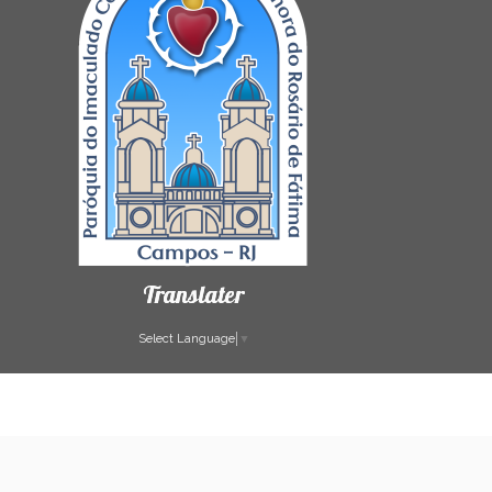
Translater
Select Language
▼