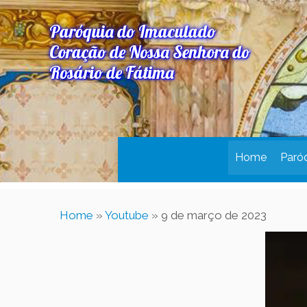
Paróquia do Imaculado
Coração de Nossa Senhora do
Rosário de Fátima
Home
Paró
Home
»
Youtube
»
9 de março de 2023