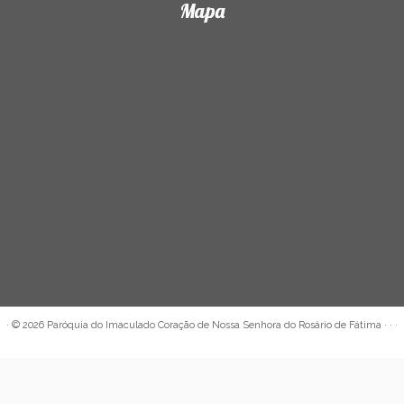
Mapa
·
© 2026
Paróquia do Imaculado Coração de Nossa Senhora do Rosário de Fátima
· · ·