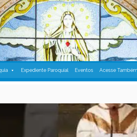
quia
Expediente Paroquial
Eventos
Acesse També