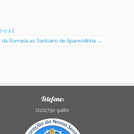
post
r da Romaria ao Santuário de Aparecidinha
→
Telefone:
(22)2732-9480