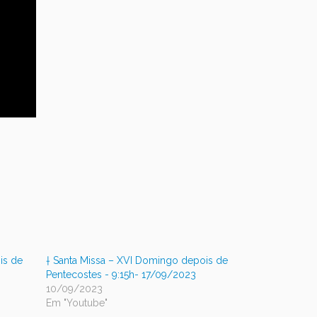
is de
† Santa Missa – XVI Domingo depois de
Pentecostes - 9:15h- 17/09/2023
10/09/2023
Em "Youtube"