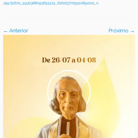
295758711_5930388093655515_6161637705910892201_n
.
Contato
← Anterior
Próximo →