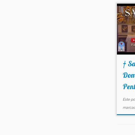
† Sa
Dom
Pent
Este po
marca