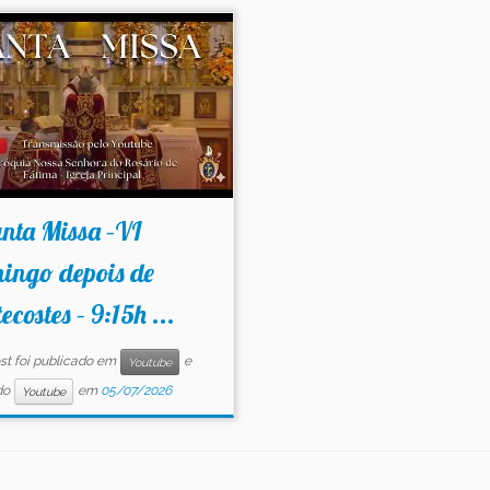
nta Missa –VI
ingo depois de
ecostes – 9:15h ...
st foi publicado em
e
Youtube
do
em
05/07/2026
Youtube