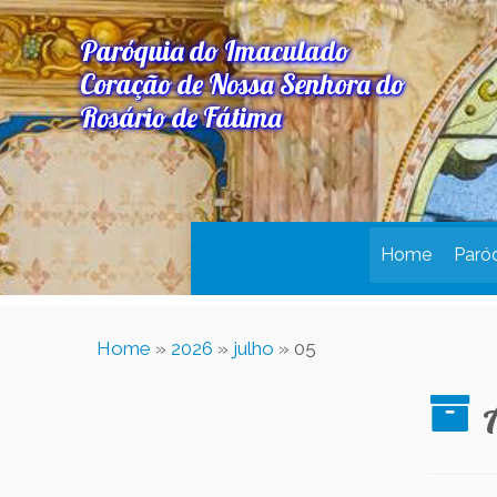
Paróquia do Imaculado
Coração de Nossa Senhora do
Rosário de Fátima
Home
Paró
Home
»
2026
»
julho
»
05