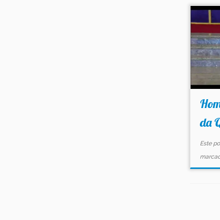
Homi
da 
Este po
marca