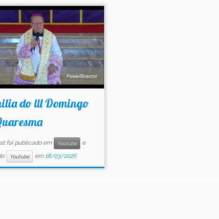
lia do lll Domingo
Quaresma
st foi publicado em
e
Youtube
do
em
18/03/2026
Youtube