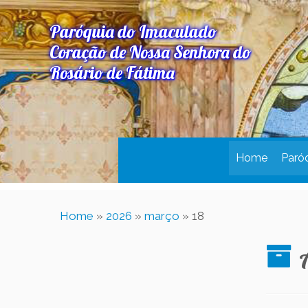
Paróquia do Imaculado
Coração de Nossa Senhora do
Rosário de Fátima
Home
Paró
Home
»
2026
»
março
»
18