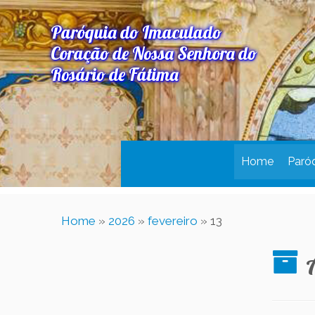
Paróquia do Imaculado
Coração de Nossa Senhora do
Rosário de Fátima
Home
Paró
Home
»
2026
»
fevereiro
»
13