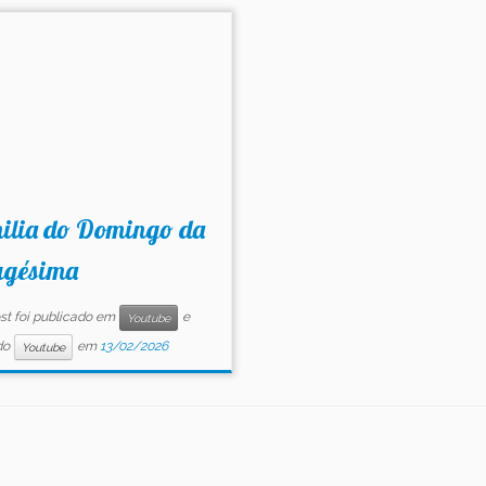
ilia do Domingo da
agésima
st foi publicado em
e
Youtube
do
em
13/02/2026
Youtube