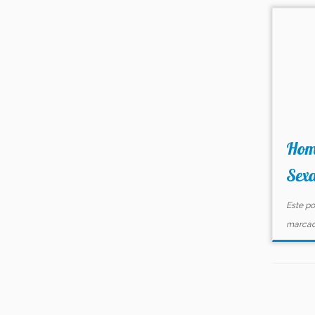
Hom
Sex
Este po
marca