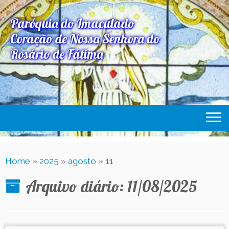
Paróquia do Imaculado
Coração de Nossa Senhora do
Rosário de Fátima
Home
Home
»
2025
»
agosto
»
11
Paróquia
Arquivo diário:
11/08/2025
Expediente Paroquial
Eventos
Acesse Também