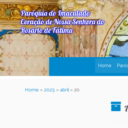
Paróquia do Imaculado
Coração de Nossa Senhora do
Rosário de Fátima
Home
Paró
Home
»
2025
»
abril
»
20