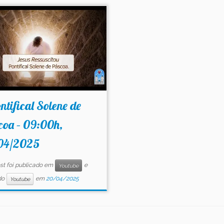
ntifical Solene de
coa – 09:00h,
04/2025
st foi publicado em
e
Youtube
do
em
20/04/2025
Youtube