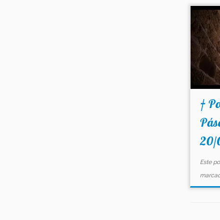
† Po
Pás
20/
Este po
marca