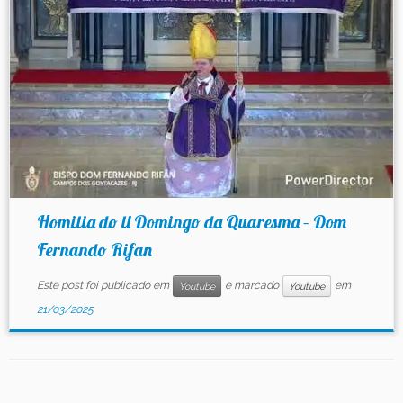
Contato
Homilia do ll Domingo da Quaresma – Dom
Fernando Rifan
Este post foi publicado em
e marcado
em
Youtube
Youtube
21/03/2025