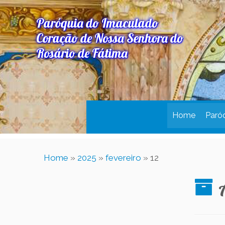
Paróquia do Imaculado
Coração de Nossa Senhora do
Rosário de Fátima
Home
Paró
Home
»
2025
»
fevereiro
»
12