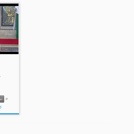
.
e
be
5