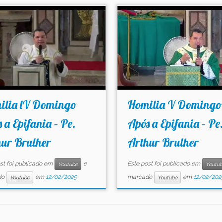
ilia lV Domingo
Homilia V Domingo
 a Epifania – Pe.
Após a Epifania – Pe
hur Brulher
Arthur Brulher
st foi publicado em
e
Este post foi publicado em
Youtube
Youtu
do
em
12/02/2025
marcado
em
12/02/202
Youtube
Youtube