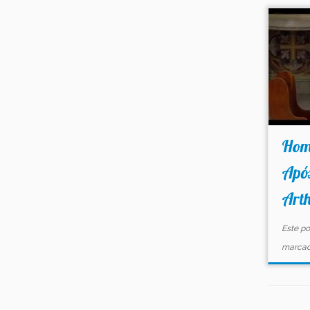
Hom
Após
Art
Este po
marca