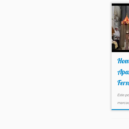
Hom
Apa
Fer
Este po
marca