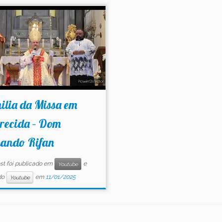
ilia da Missa em
recida – Dom
nando Rifan
st foi publicado em
e
Youtube
do
em
11/01/2025
Youtube