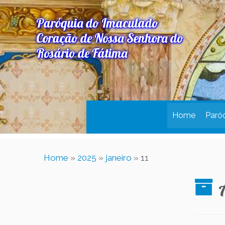
Paróquia do Imaculado
Coração de Nossa Senhora do
Rosário de Fátima
Home
Paró
Home
»
2025
»
janeiro
»
11