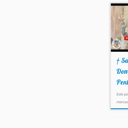
† S
Dom
Pent
Este po
marca