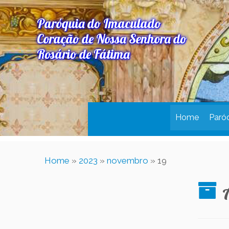
Paróquia do Imaculado
Coração de Nossa Senhora do
Rosário de Fátima
Home
Paró
Home
»
2023
»
novembro
»
19