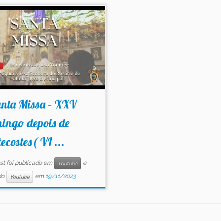
anta Missa – XXV
ingo depois de
ecostes( VI ...
st foi publicado em
e
Youtube
do
em
19/11/2023
Youtube