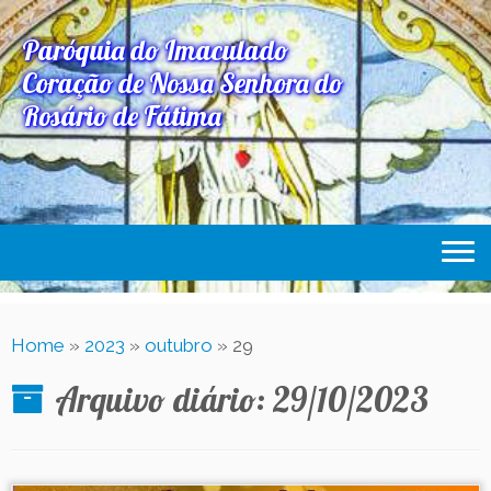
Paróquia do Imaculado
Coração de Nossa Senhora do
Rosário de Fátima
Home
Home
»
2023
»
outubro
»
29
Paróquia
Arquivo diário:
29/10/2023
Expediente Paroquial
Eventos
Acesse Também