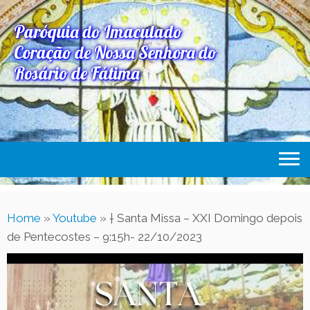
Paróquia do Imaculado
Coração de Nossa Senhora do
Rosário de Fátima
Home
Home
»
Youtube
»
† Santa Missa – XXI Domingo depois
Paróquia
de Pentecostes – 9:15h- 22/10/2023
Expediente Paroquial
Eventos
Acesse Também