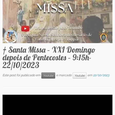
Contato
† Santa Missa – XXI Domingo
depois de Pentecostes – 9:15h-
22/10/2023
Este post foi publicado em
e marcado
em
22/10/2023
Youtube
Youtube