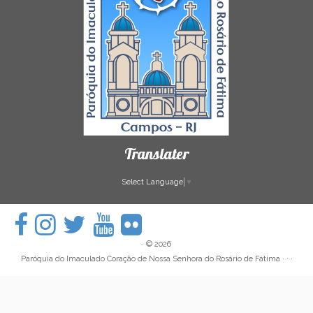
Translater
Select Language
▼
·
© 2026
Paróquia do Imaculado Coração de Nossa Senhora do Rosário de Fátima
· · ·