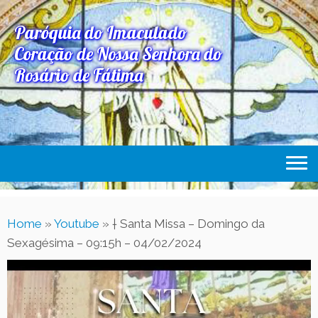
Paróquia do Imaculado
Coração de Nossa Senhora do
Rosário de Fátima
Home
Home
»
Youtube
»
† Santa Missa – Domingo da
Paróquia
Sexagésima – 09:15h – 04/02/2024
Expediente Paroquial
Eventos
Acesse Também