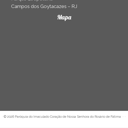
Campos dos Goytacazes – RJ
Mapa
·
© 2026
Paróquia do Imaculado Coração de Nossa Senhora do Rosário de Fátima
· · ·