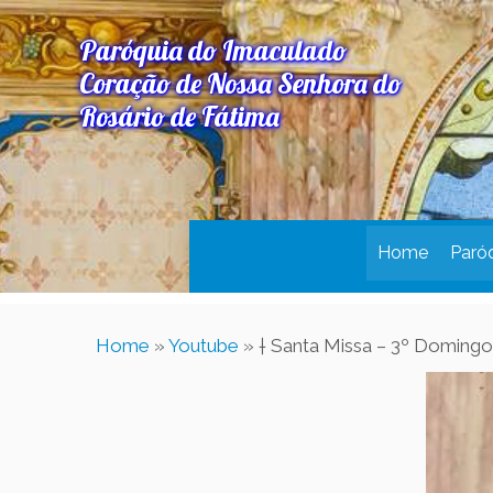
Paróquia do Imaculado
Coração de Nossa Senhora do
Rosário de Fátima
Home
Paró
Home
»
Youtube
»
† Santa Missa – 3º Domingo