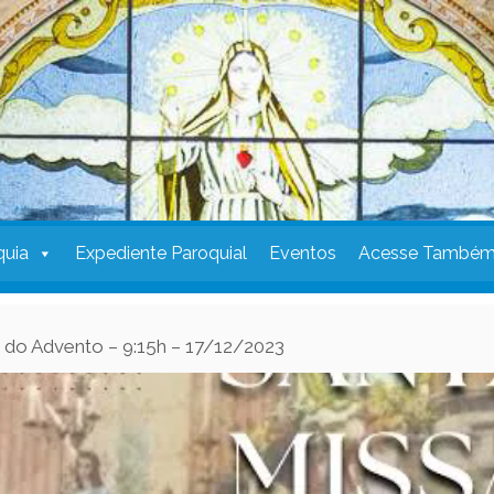
quia
Expediente Paroquial
Eventos
Acesse També
 do Advento – 9:15h – 17/12/2023