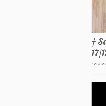
† S
17/
Este post 