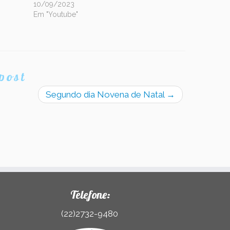
10/09/2023
Em "Youtube"
post
Segundo dia Novena de Natal
→
Telefone:
(22)2732-9480