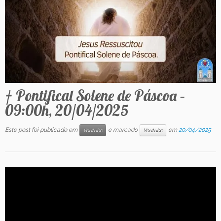
Contato
† Pontifical Solene de Páscoa –
09:00h, 20/04/2025
Este post foi publicado em
e marcado
em
20/04/2025
Youtube
Youtube