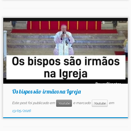
Os bispos são irmãos na Igreja
Este post foi publicado em
e marcado
em
Youtube
Youtube
13/05/2026