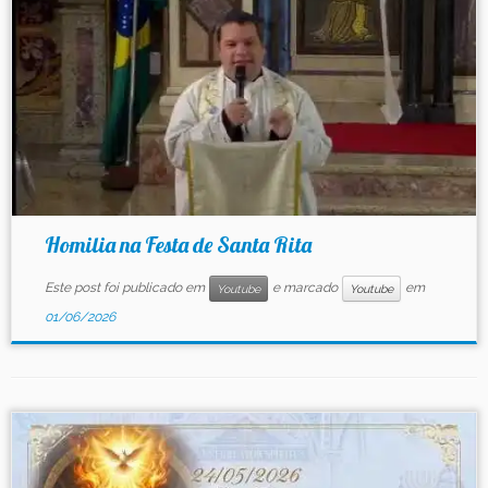
Homilia na Festa de Santa Rita
Este post foi publicado em
e marcado
em
Youtube
Youtube
01/06/2026