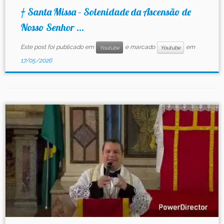
† Santa Missa – Solenidade da Ascensão de
Nosso Senhor ...
Este post foi publicado em
e marcado
em
Youtube
Youtube
17/05/2026