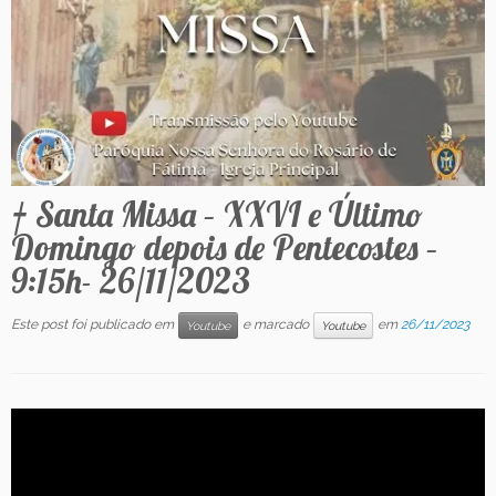
Contato
† Santa Missa – XXVI e Último
Domingo depois de Pentecostes –
9:15h- 26/11/2023
Este post foi publicado em
e marcado
em
26/11/2023
Youtube
Youtube