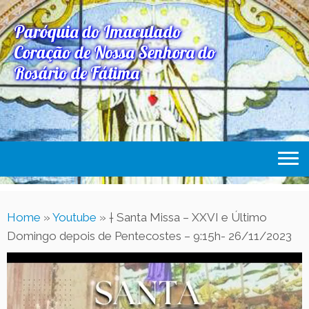
Paróquia do Imaculado
Coração de Nossa Senhora do
Rosário de Fátima
Home
Home
»
Youtube
»
† Santa Missa – XXVI e Último
Paróquia
Domingo depois de Pentecostes – 9:15h- 26/11/2023
Expediente Paroquial
Eventos
Acesse Também