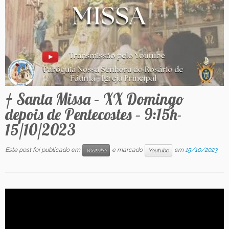
Contato
† Santa Missa – XX Domingo
depois de Pentecostes – 9:15h-
15/10/2023
Este post foi publicado em
e marcado
em
15/10/2023
Youtube
Youtube