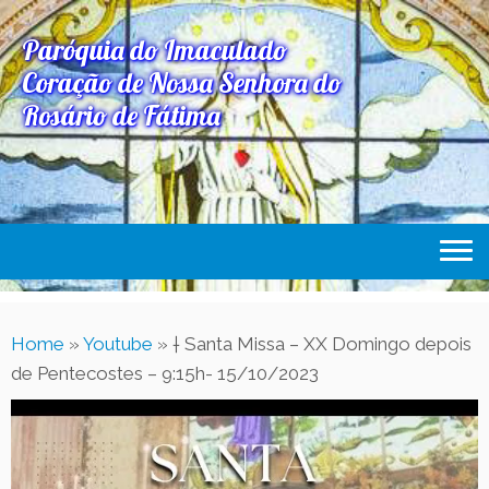
Paróquia do Imaculado
Coração de Nossa Senhora do
Rosário de Fátima
Home
Home
»
Youtube
»
† Santa Missa – XX Domingo depois
Paróquia
de Pentecostes – 9:15h- 15/10/2023
Expediente Paroquial
Eventos
Acesse Também