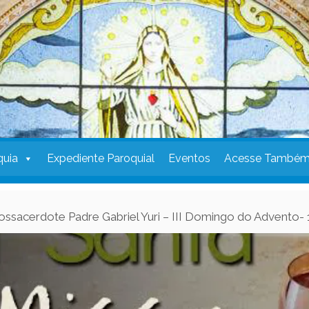
quia
Expediente Paroquial
Eventos
Acesse També
ossacerdote Padre Gabriel Yuri – III Domingo do Advento- 