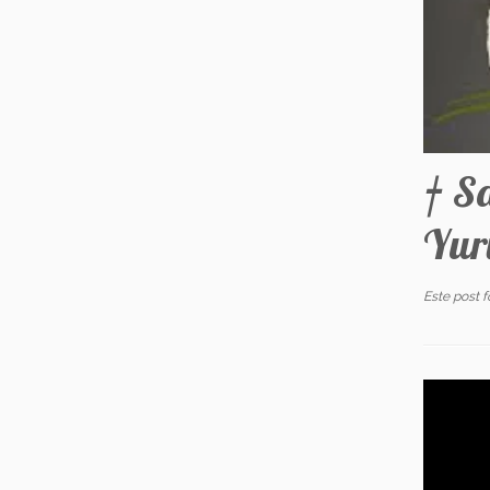
† S
Yur
Este post 