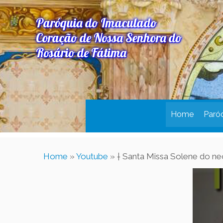
Paróquia do Imaculado
Coração de Nossa Senhora do
Rosário de Fátima
Home
Paró
Home
»
Youtube
»
† Santa Missa Solene do ne