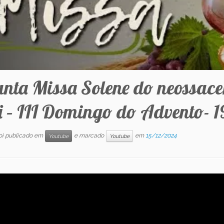
anta Missa Solene do neossace
i – III Domingo do Advento- 1
foi publicado em
e marcado
em
15/12/2024
Youtube
Youtube