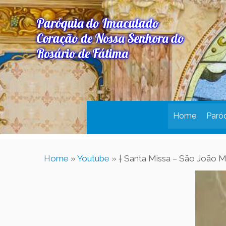
Paróquia do Imaculado
Coração de Nossa Senhora do
Rosário de Fátima
Home
Paró
Home
»
Youtube
»
† Santa Missa – São João M