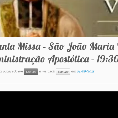
anta Missa – São João Maria
inistração Apostólica – 19:3
foi publicado em
e marcado
em
04/08/2025
Youtube
Youtube