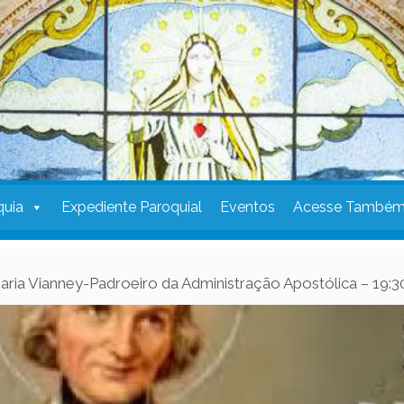
quia
Expediente Paroquial
Eventos
Acesse També
aria Vianney-Padroeiro da Administração Apostólica – 19: