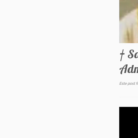
† S
Adm
Este post 