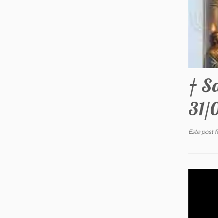
† S
31/
Este post 