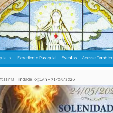
quia
Expediente Paroquial
Eventos
Acesse També
ntíssima Trindade, 09:15h – 31/05/2026