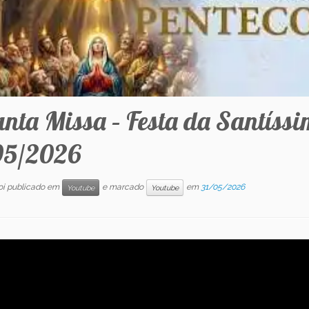
anta Missa – Festa da Santíssi
05/2026
foi publicado em
e marcado
em
31/05/2026
Youtube
Youtube