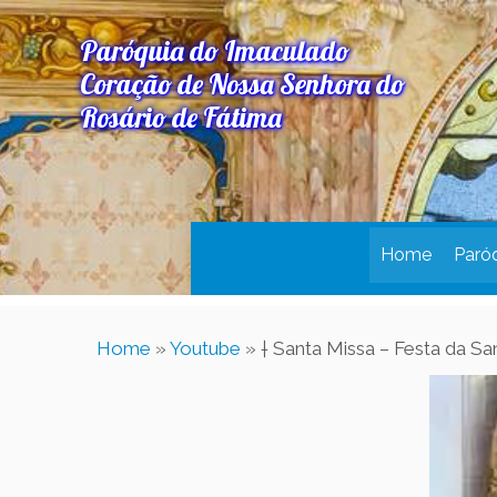
Paróquia do Imaculado
Coração de Nossa Senhora do
Rosário de Fátima
Home
Paró
Home
»
Youtube
»
† Santa Missa – Festa da Sa