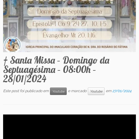
Contato
† Santa Missa – Domingo da
Septuagésima – 08:00h –
28/01/2024
Este post foi publicado em
e marcado
em
27/01/2024
Youtube
Youtube