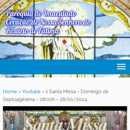
Paróquia do Imaculado
Coração de Nossa Senhora do
Rosário de Fátima
Home
Home
»
Youtube
»
† Santa Missa – Domingo da
Paróquia
Septuagésima – 08:00h – 28/01/2024
Expediente Paroquial
Eventos
Acesse Também