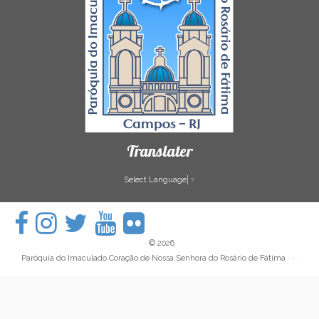
Translater
Select Language
▼
·
© 2026
Paróquia do Imaculado Coração de Nossa Senhora do Rosário de Fátima
· · ·