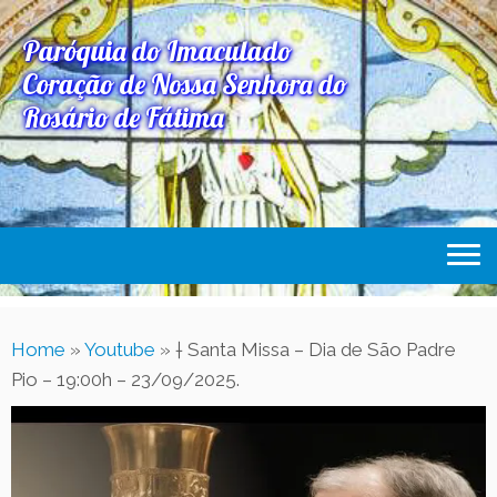
Paróquia do Imaculado
Coração de Nossa Senhora do
Rosário de Fátima
Home
Home
»
Youtube
»
† Santa Missa – Dia de São Padre
Paróquia
Pio – 19:00h – 23/09/2025.
Expediente Paroquial
Eventos
Acesse Também