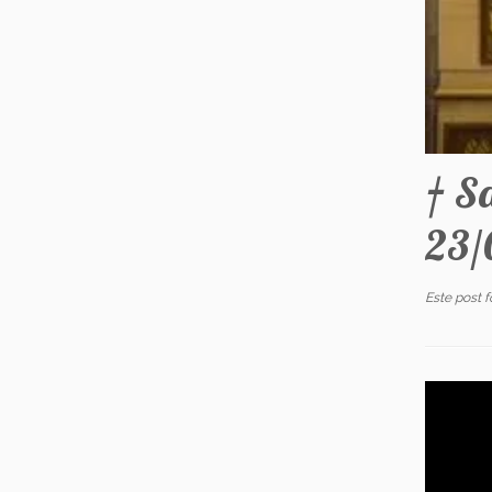
† S
23/
Este post 