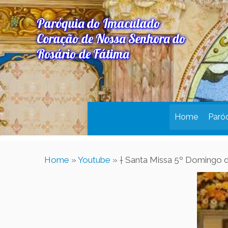
Paróquia do Imaculado
Coração de Nossa Senhora do
Rosário de Fátima
Home
Paró
Home
»
Youtube
»
† Santa Missa 5º Domingo 