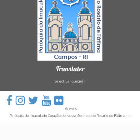
Translater
Select Language
▼
·
© 2026
Paróquia do Imaculado Coração de Nossa Senhora do Rosário de Fátima
· · ·