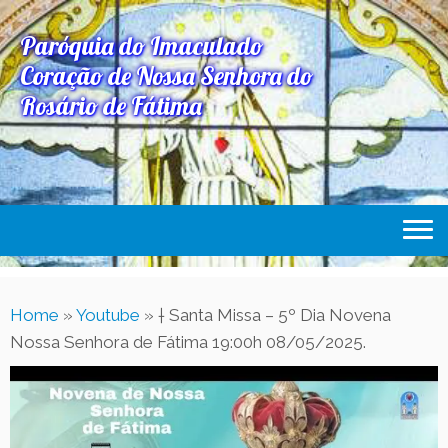
Paróquia do Imaculado
Coração de Nossa Senhora do
Rosário de Fátima
Home
Home
»
Youtube
»
† Santa Missa – 5º Dia Novena
Paróquia
Nossa Senhora de Fátima 19:00h 08/05/2025.
Expediente Paroquial
Eventos
Acesse Também