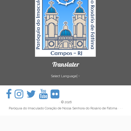
Translater
Select Language
▼
·
© 2026
Paróquia do Imaculado Coração de Nossa Senhora do Rosário de Fátima
· · ·