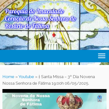
Paróquia do Imaculado
Coração de Nossa Senhora do
Rosário de Fátima
Home
Home
»
Youtube
»
† Santa Missa – 3º Dia Novena
Paróquia
Nossa Senhora de Fátima 19:00h 06/05/2025.
Expediente Paroquial
Eventos
Acesse Também