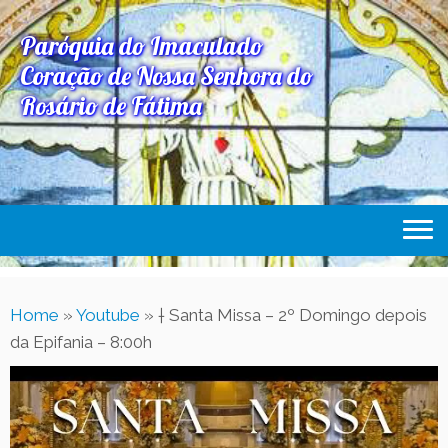
Paróquia do Imaculado
Coração de Nossa Senhora do
Rosário de Fátima
Home
Home
»
Youtube
»
† Santa Missa – 2º Domingo depois
Paróquia
da Epifania – 8:00h
Expediente Paroquial
Eventos
Acesse Também