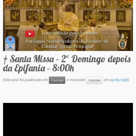
Contato
† Santa Missa – 2º Domingo depois
da Epifania – 8:00h
Este post foi publicado em
e marcado
em
19/01/2025
Youtube
Youtube