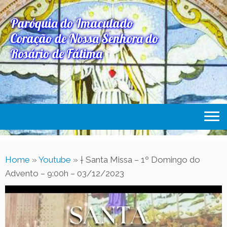
Paróquia do Imaculado
Coração de Nossa Senhora do
Rosário de Fátima
Home
Home
»
Youtube
»
† Santa Missa – 1º Domingo do
Paróquia
Advento – 9:00h – 03/12/2023
Expediente Paroquial
Eventos
Acesse Também