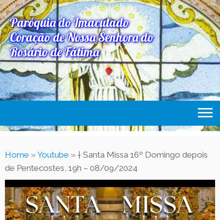
Paróquia do Imaculado
Coração de Nossa Senhora do
Rosário de Fátima
Home
Home
»
Youtube
»
† Santa Missa 16º Domingo depois
Paróquia
de Pentecostes, 19h – 08/09/2024
Expediente Paroquial
Eventos
Acesse Também