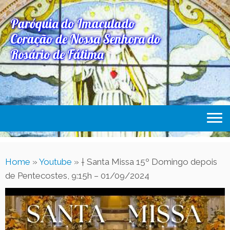
Paróquia do Imaculado
Coração de Nossa Senhora do
Rosário de Fátima
Home
Home
»
Youtube
»
† Santa Missa 15º Domingo depois
Paróquia
de Pentecostes, 9:15h – 01/09/2024
Expediente Paroquial
Eventos
Acesse Também