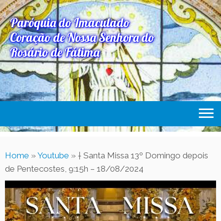
Paróquia do Imaculado
Coração de Nossa Senhora do
Rosário de Fátima
Home
Home
»
Youtube
»
† Santa Missa 13º Domingo depois
Paróquia
de Pentecostes, 9:15h – 18/08/2024
Expediente Paroquial
Eventos
Acesse Também